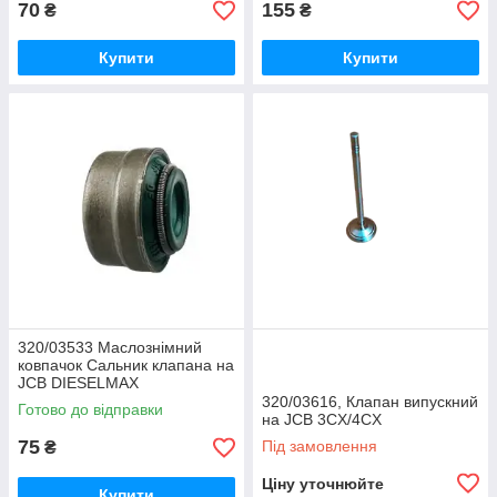
70
155
₴
₴
Купити
Купити
320/03533 Маслознімний
ковпачок Сальник клапана на
JCB DIESELMAX
320/03616, Клапан випускний
Готово до відправки
на JCB 3CX/4CX
75
Під замовлення
₴
Ціну уточнюйте
Купити