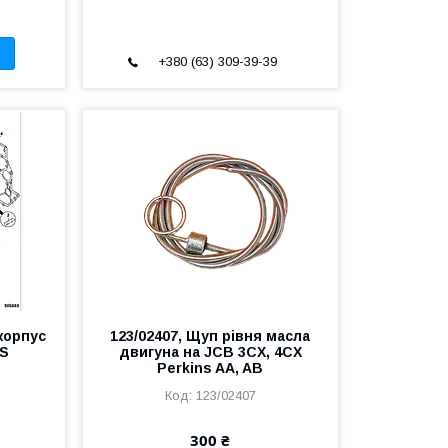
+380 (63) 309-39-39
корпус
123/02407, Щуп рівня масла
JS
двигуна на JCB 3CX, 4CX
Perkins AA, AB
123/02407
300 ₴