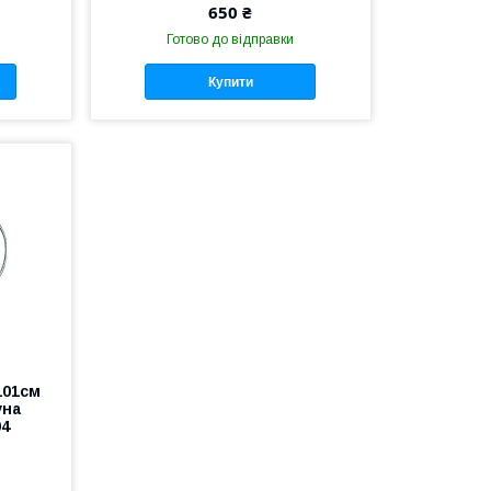
650 ₴
Готово до відправки
Купити
101см
уна
04