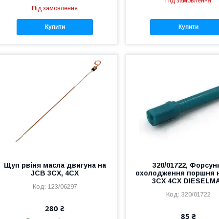
Під замовлення
Під замовлення
Купити
Купити
Щуп рвіня масла двигуна на
320/01722, Форсун
JCB 3CX, 4CX
охолодження поршня 
3CX 4CX DIESELM
123/06297
320/01722
280 ₴
85 ₴