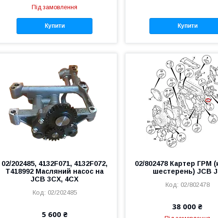
Під замовлення
Купити
Купити
02/202485, 4132F071, 4132F072,
02/802478 Картер ГРМ (
T418992 Масляний насос на
шестерень) JCB 
JCB 3CX, 4CX
02/802478
02/202485
38 000 ₴
5 600 ₴