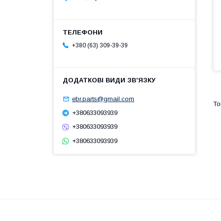
+380 (63) 309-39-39
ebr.parts@gmail.com
+380633093939
+380633093939
+380633093939