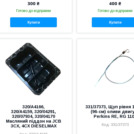
300 ₴
400 ₴
Готово до відправки
Готово до відправки
Купити
Купити
320/A4166,
331/37373, Щуп рівня 
320/A4159, 320/04291,
(96-см) оливи двиг
320/07934, 320/04170
Perkins RE, RG 11
Масляний піддон на JCB
331/37373
3CX, 4CX DIESELMAX