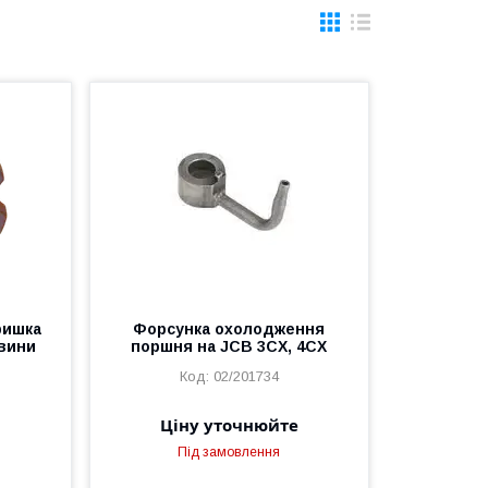
Кришка
Форсунка охолодження
вини
поршня на JCB 3CX, 4CX
02/201734
Ціну уточнюйте
Під замовлення