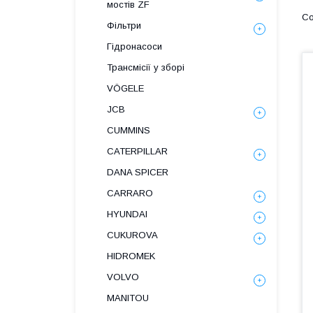
мостів ZF
Фільтри
Гідронасоси
Трансмісії у зборі
VÖGELE
JCB
CUMMINS
CATERPILLAR
DANA SPICER
СARRARO
HYUNDAI
CUKUROVA
HIDROMEK
VOLVO
MANITOU