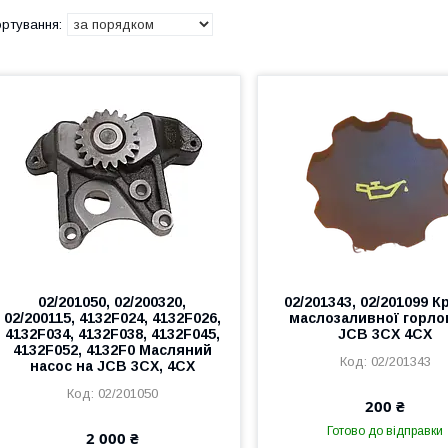
02/201050, 02/200320,
02/201343, 02/201099 
02/200115, 4132F024, 4132F026,
маслозаливної горло
4132F034, 4132F038, 4132F045,
JCB 3CX 4CX
4132F052, 4132F0 Масляний
02/201343
насос на JCB 3CX, 4CX
02/201050
200 ₴
Готово до відправки
2 000 ₴