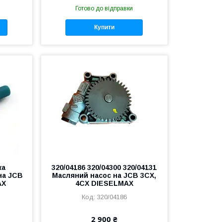
Готово до відправки
Купити
ка
320/04186 320/04300 320/04131
на JCB
Масляний насос на JCB 3CX,
AX
4CX DIESELMAX
320/04186
2 900 ₴