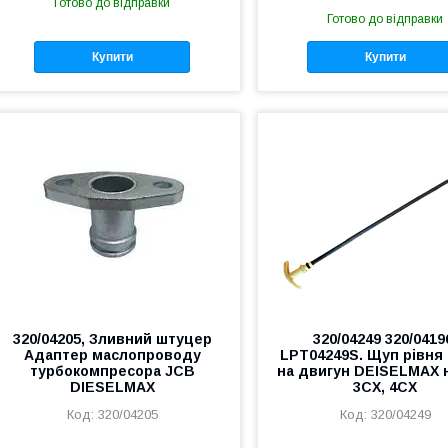
Готово до відправки
Готово до відправки
Купити
Купити
320/04205, Зливний штуцер
320/04249 320/0419
Адаптер маслопроводу
LPT04249S. Щуп рівня
турбокомпресора JCB
на двигун DEISELMAX 
DIESELMAX
3CX, 4CX
320/04205
320/04249