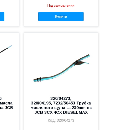
Під замовлення
Купити
6,
320/04273,
 масла
320/04195, 7232/50453 Трубка
на JCB
масляного щупа L=230mm на
JCB 3CX 4CX DIESELMAX
320/04273