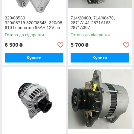
320/08560
714/20400, 714/40476,
320/08719 320/08648 320/08
2871A141 2871A163
610 Генератор 95AH 12V на
2871A307
JCB DIESELMAX
2871A160 2871A302
Готово до відправки
Готово до відправки
Генератор 12V 65A для
двигуна PERKINS на JCB 3CX
6 500
5 700
₴
₴
4CX
Купити
Купити