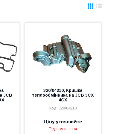
ка
320/04210, Кришка
а JCB
теплообмінника на JCB 3CX
AX
4CX
320/04210
Ціну уточнюйте
Під замовлення