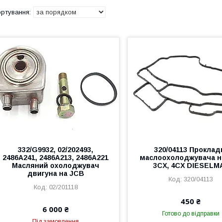
332/G9932, 02/202493,
320/04113 Проклад
2486A241, 2486A213, 2486A221
маслоохолоджувача н
Масляний охолоджувач
3CX, 4CX DIESELM
двигуна на JCB
320/04113
02/201118
450 ₴
6 000 ₴
Готово до відправки
Під замовлення