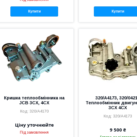
Купити
Купити
Кришка теплообмінника на
320/A4173, 320/042
JCB 3CX, 4CX
Теплообмінник двигу
3CX 4CX
320/A4170
320/A4173
Ціну уточнюйте
9 500 ₴
Під замовлення