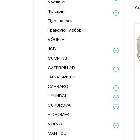
мостів ZF
Фільтри
Гідронасоси
Трансмісії у зборі
VÖGELE
JCB
CUMMINS
CATERPILLAR
DANA SPICER
СARRARO
HYUNDAI
CUKUROVA
HIDROMEK
VOLVO
MANITOU