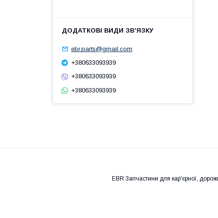
ebr.parts@gmail.com
+380633093939
+380633093939
+380633093939