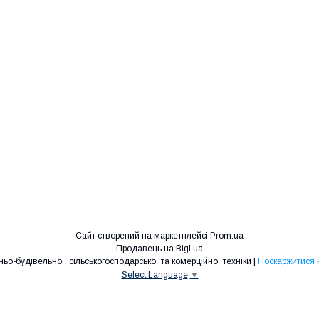
Сайт створений на маркетплейсі
Prom.ua
Продавець на Bigl.ua
EBR Запчастини для кар'єрної, дорожньо-будівельної, сільськогосподарської та комерційної техніки |
Поскаржитися 
Select Language
▼